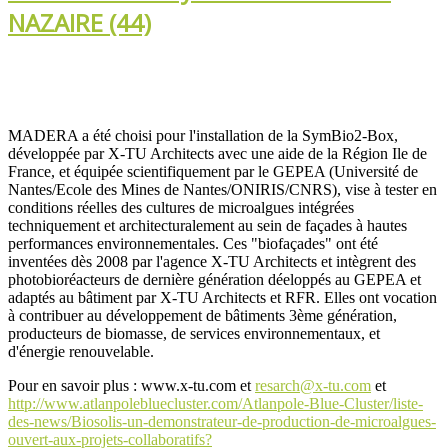
NAZAIRE (44)
MADERA a été choisi pour l'installation de la SymBio2-Box,
développée par X-TU Architects avec une aide de la Région Ile de
France, et équipée scientifiquement par le GEPEA (Université de
Nantes/Ecole des Mines de Nantes/ONIRIS/CNRS), vise à tester en
conditions réelles des cultures de microalgues intégrées
techniquement et architecturalement au sein de façades à hautes
performances environnementales. Ces "biofaçades" ont été
inventées dès 2008 par l'agence X-TU Architects et intègrent des
photobioréacteurs de dernière génération déeloppés au GEPEA et
adaptés au bâtiment par X-TU Architects et RFR. Elles ont vocation
à contribuer au développement de bâtiments 3ème génération,
producteurs de biomasse, de services environnementaux, et
d'énergie renouvelable.
Pour en savoir plus : www.x-tu.com et
resarch@x-tu.com
et
http://www.atlanpolebluecluster.com/Atlanpole-Blue-Cluster/liste-
des-news/Biosolis-un-demonstrateur-de-production-de-microalgues-
ouvert-aux-projets-collaboratifs?